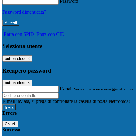
Password
Password dimenticata?
-
Entra con SPID
Entra con CIE
Seleziona utente
button close
×
Recupero password
button close
×
E-mail
Verrà inviato un messaggio all'indirizz
E-mail inviata, si prega di controllare la casella di posta elettronica!
Errore
Chiudi
Successo