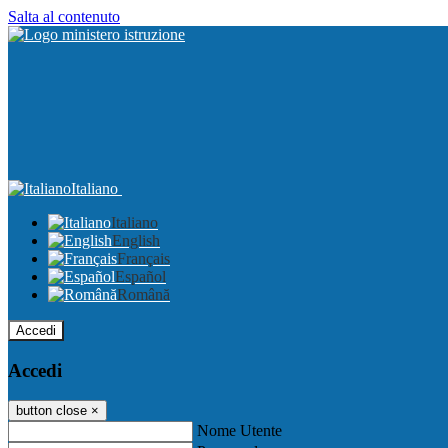
Salta al contenuto
Italiano
Italiano
English
Français
Español
Română
Accedi
Accedi
button close
×
Nome Utente