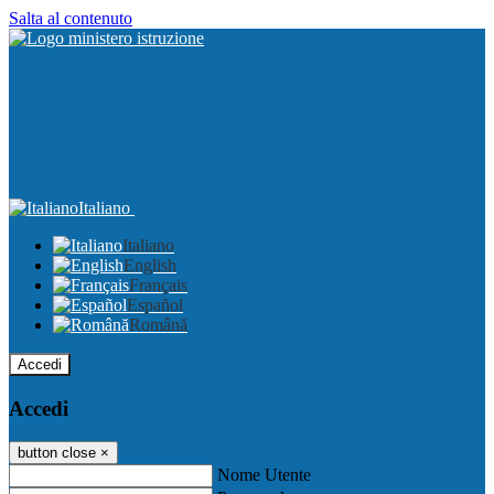
Salta al contenuto
Italiano
Italiano
English
Français
Español
Română
Accedi
Accedi
button close
×
Nome Utente