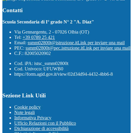
Contatti
Scuola Secondaria di I° grado N° 2 "A. Diaz"
Via Gennargentu, 2 - 07026 Olbia (OT)
Tel:
+39 0789 25 421
Email:
ssmm02800t@istruzione.it
Link per inviare una mail
PEC:
ssmm02800t@pec.istruzione.it
Link per inviare una mail
C.F.: 82005020902
Cod. iPA: istsc_ssmm02800t
Cod. Univoco: UFUWB0
https://form.agid.gov.it/view/02d34d94-4432-4bb6-8
Sezione Link Utili
Cookie policy
Note legali
Informativa Privacy
Ufficio Relazioni con il Pubblico
Dichiarazione di accessibilità