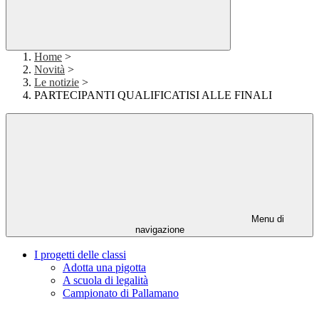
Home
>
Novità
>
Le notizie
>
PARTECIPANTI QUALIFICATISI ALLE FINALI
Menu di
navigazione
I progetti delle classi
Adotta una pigotta
A scuola di legalità
Campionato di Pallamano