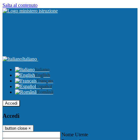
Salta al contenuto
Italiano
Italiano
English
Français
Español
Română
Accedi
Accedi
button close
×
Nome Utente