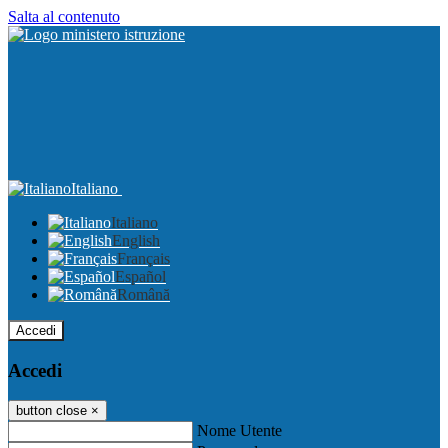
Salta al contenuto
Italiano
Italiano
English
Français
Español
Română
Accedi
Accedi
button close
×
Nome Utente