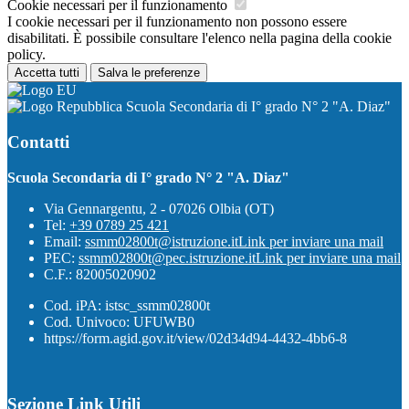
Cookie necessari per il funzionamento
I cookie necessari per il funzionamento non possono essere
disabilitati. È possibile consultare l'elenco nella pagina della cookie
policy.
Accetta tutti
Salva le preferenze
Scuola Secondaria di I° grado N° 2 "A. Diaz"
Contatti
Scuola Secondaria di I° grado N° 2 "A. Diaz"
Via Gennargentu, 2 - 07026 Olbia (OT)
Tel:
+39 0789 25 421
Email:
ssmm02800t@istruzione.it
Link per inviare una mail
PEC:
ssmm02800t@pec.istruzione.it
Link per inviare una mail
C.F.: 82005020902
Cod. iPA: istsc_ssmm02800t
Cod. Univoco: UFUWB0
https://form.agid.gov.it/view/02d34d94-4432-4bb6-8
Sezione Link Utili