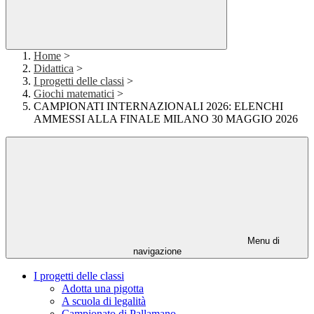
Home
>
Didattica
>
I progetti delle classi
>
Giochi matematici
>
CAMPIONATI INTERNAZIONALI 2026: ELENCHI
AMMESSI ALLA FINALE MILANO 30 MAGGIO 2026
Menu di
navigazione
I progetti delle classi
Adotta una pigotta
A scuola di legalità
Campionato di Pallamano