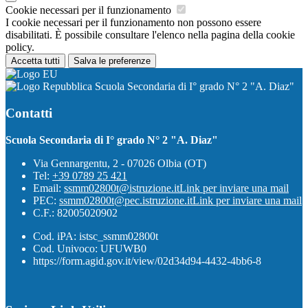
Cookie necessari per il funzionamento
I cookie necessari per il funzionamento non possono essere
disabilitati. È possibile consultare l'elenco nella pagina della cookie
policy.
Accetta tutti
Salva le preferenze
Scuola Secondaria di I° grado N° 2 "A. Diaz"
Contatti
Scuola Secondaria di I° grado N° 2 "A. Diaz"
Via Gennargentu, 2 - 07026 Olbia (OT)
Tel:
+39 0789 25 421
Email:
ssmm02800t@istruzione.it
Link per inviare una mail
PEC:
ssmm02800t@pec.istruzione.it
Link per inviare una mail
C.F.: 82005020902
Cod. iPA: istsc_ssmm02800t
Cod. Univoco: UFUWB0
https://form.agid.gov.it/view/02d34d94-4432-4bb6-8