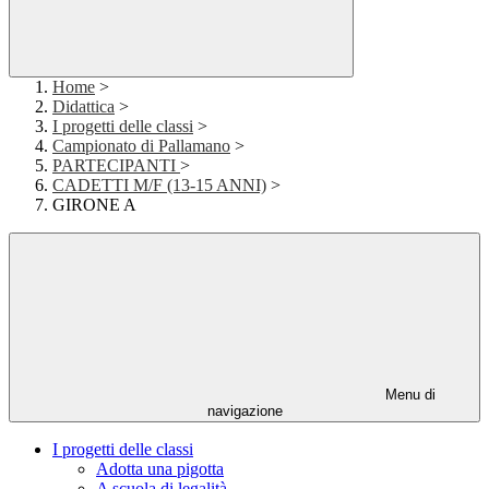
Home
>
Didattica
>
I progetti delle classi
>
Campionato di Pallamano
>
PARTECIPANTI
>
CADETTI M/F (13-15 ANNI)
>
GIRONE A
Menu di
navigazione
I progetti delle classi
Adotta una pigotta
A scuola di legalità