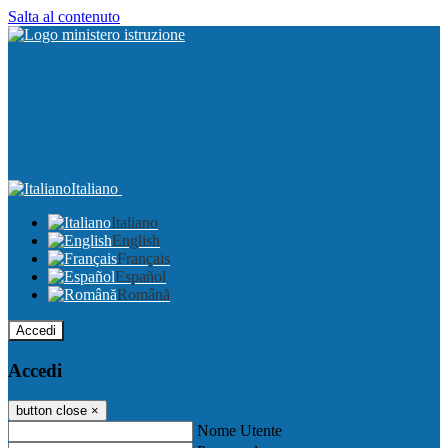
Salta al contenuto
Italiano
Italiano
English
Français
Español
Română
Accedi
Accedi
button close
×
Nome Utente