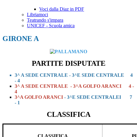
Voci dalla Diaz in PDF
Libriamoci
Teatrando s'impara
UNICEF - Scuola amica
GIRONE A
PARTITE DISPUTATE
3^ A SEDE CENTRALE
-
3^E SEDE CENTRALE
4
- 4
3^ A SEDE CENTRALE
- 3^A GOLFO ARANCI 4 -
4
3^A GOLFO ARANCI
- 3^E SEDE CENTRALEI 7
- 1
CLASSIFICA
CLASSIFICA
P