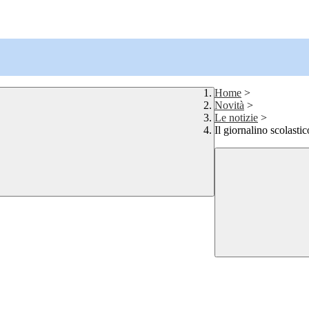
Home
>
Novità
>
Le notizie
>
Il giornalino scolastic