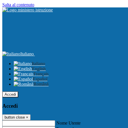
Salta al contenuto
Italiano
Italiano
English
Français
Español
Română
Accedi
Accedi
button close
×
Nome Utente