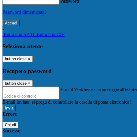
Password
Password dimenticata?
-
Entra con SPID
Entra con CIE
Seleziona utente
button close
×
Recupero password
button close
×
E-mail
Verrà inviato un messaggio all'indirizz
E-mail inviata, si prega di controllare la casella di posta elettronica!
Errore
Chiudi
Successo