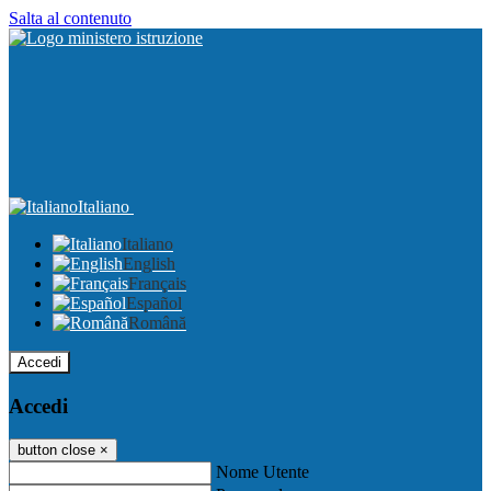
Salta al contenuto
Italiano
Italiano
English
Français
Español
Română
Accedi
Accedi
button close
×
Nome Utente