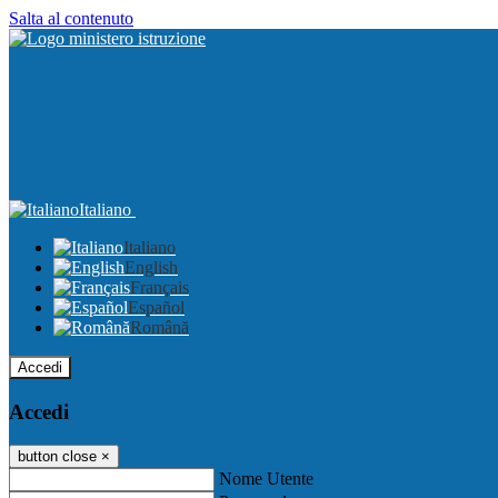
Salta al contenuto
Italiano
Italiano
English
Français
Español
Română
Accedi
Accedi
button close
×
Nome Utente