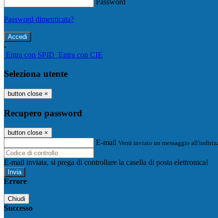
Password
Password dimenticata?
-
Entra con SPID
Entra con CIE
Seleziona utente
button close
×
Recupero password
button close
×
E-mail
Verrà inviato un messaggio all'indirizz
E-mail inviata, si prega di controllare la casella di posta elettronica!
Errore
Chiudi
Successo