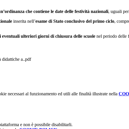
n’ordinanza
che contiene le date dell
e festività
nazionali
, uguali pe
zionale
inserita nell’
esame di Stato conclusivo del primo ciclo
, compre
i eventuali ulteriori giorni di chiusura delle scuole
nel periodo delle f
à didattiche a..pdf
kie necessari al funzionamento ed utili alle finalità illustrate nella
COO
attaforma e non è possibile disabilitarli.