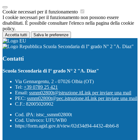
Cookie necessari per il funzionamento
I cookie necessari per il funzionamento non possono essere
disabilitati. È possibile consultare l'elenco nella pagina della cookie
policy.
Accetta tutti
Salva le preferenze
Scuola Secondaria di I° grado N° 2 "A. Diaz"
Contatti
Scuola Secondaria di I° grado N° 2 "A. Diaz"
Via Gennargentu, 2 - 07026 Olbia (OT)
Tel:
+39 0789 25 421
Email:
ssmm02800t@istruzione.it
Link per inviare una mail
PEC:
ssmm02800t@pec.istruzione.it
Link per inviare una mail
C.F.: 82005020902
Cod. iPA: istsc_ssmm02800t
Cod. Univoco: UFUWB0
https://form.agid.gov.it/view/02d34d94-4432-4bb6-8