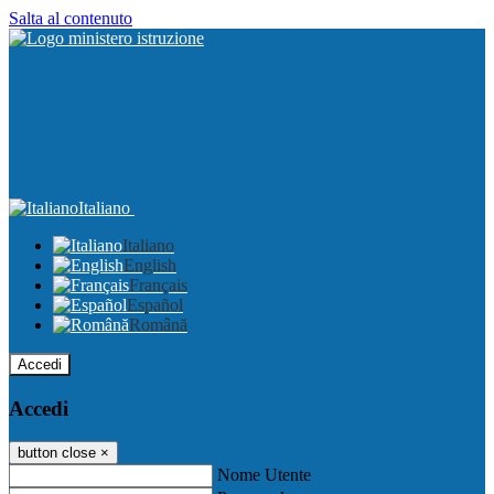
Salta al contenuto
Italiano
Italiano
English
Français
Español
Română
Accedi
Accedi
button close
×
Nome Utente