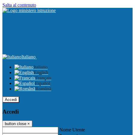
Salta al contenuto
Italiano
Italiano
English
Français
Español
Română
Accedi
Accedi
button close
×
Nome Utente