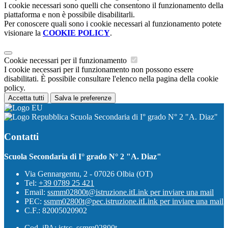
I cookie necessari sono quelli che consentono il funzionamento della
piattaforma e non è possibile disabilitarli.
Per conoscere quali sono i cookie necessari al funzionamento potete
visionare la
COOKIE POLICY
.
Cookie necessari per il funzionamento
I cookie necessari per il funzionamento non possono essere
disabilitati. È possibile consultare l'elenco nella pagina della cookie
policy.
Accetta tutti
Salva le preferenze
Scuola Secondaria di I° grado N° 2 "A. Diaz"
Contatti
Scuola Secondaria di I° grado N° 2 "A. Diaz"
Via Gennargentu, 2 - 07026 Olbia (OT)
Tel:
+39 0789 25 421
Email:
ssmm02800t@istruzione.it
Link per inviare una mail
PEC:
ssmm02800t@pec.istruzione.it
Link per inviare una mail
C.F.: 82005020902
Cod. iPA: istsc_ssmm02800t