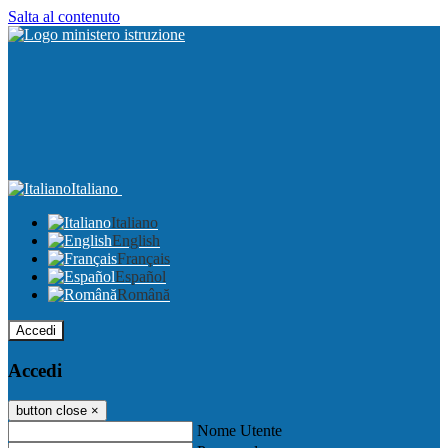
Salta al contenuto
Italiano
Italiano
English
Français
Español
Română
Accedi
Accedi
button close
×
Nome Utente