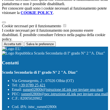
piattaforma e non è possibile disabilitarli.
Per conoscere quali sono i cookie necessari al funzionamento potete
visionare la
COOKIE POLICY
.
Cookie necessari per il funzionamento
I cookie necessari per il funzionamento non possono essere
disabilitati. È possibile consultare l'elenco nella pagina della cookie
policy.
Accetta tutti
Salva le preferenze
Scuola Secondaria di I° grado N° 2 "A. Diaz"
Contatti
Scuola Secondaria di I° grado N° 2 "A. Diaz"
Via Gennargentu, 2 - 07026 Olbia (OT)
Tel:
+39 0789 25 421
Email:
ssmm02800t@istruzione.it
Link per inviare una mail
PEC:
ssmm02800t@pec.istruzione.it
Link per inviare una mail
C.F.: 82005020902
Cod. iPA: istsc_ssmm02800t