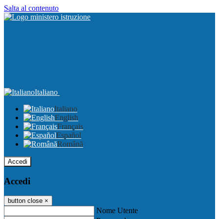
Salta al contenuto
Italiano
Italiano
English
Français
Español
Română
Accedi
Accedi
button close
×
Nome Utente