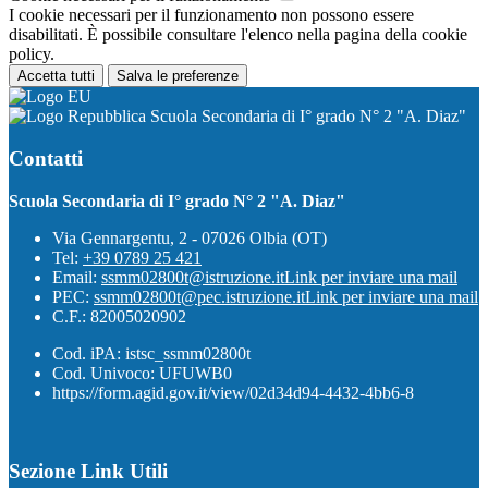
I cookie necessari per il funzionamento non possono essere
disabilitati. È possibile consultare l'elenco nella pagina della cookie
policy.
Accetta tutti
Salva le preferenze
Scuola Secondaria di I° grado N° 2 "A. Diaz"
Contatti
Scuola Secondaria di I° grado N° 2 "A. Diaz"
Via Gennargentu, 2 - 07026 Olbia (OT)
Tel:
+39 0789 25 421
Email:
ssmm02800t@istruzione.it
Link per inviare una mail
PEC:
ssmm02800t@pec.istruzione.it
Link per inviare una mail
C.F.: 82005020902
Cod. iPA: istsc_ssmm02800t
Cod. Univoco: UFUWB0
https://form.agid.gov.it/view/02d34d94-4432-4bb6-8
Sezione Link Utili