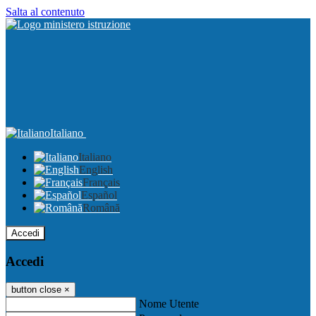
Salta al contenuto
Italiano
Italiano
English
Français
Español
Română
Accedi
Accedi
button close
×
Nome Utente