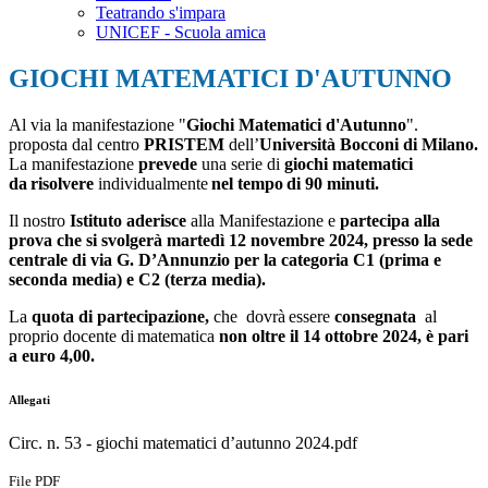
Teatrando s'impara
UNICEF - Scuola amica
GIOCHI MATEMATICI D'AUTUNNO
Al via la manifestazione
"
Giochi Matematici d'Autunno
".
proposta dal centro
PRISTEM
dell’
Università Bocconi di Milano.
La manifestazione
prevede
una serie di
giochi matematici
da
risolvere
individualmente
nel
tempo
di 90 minuti.
Il nostro
Istituto aderisce
alla Manifestazione
e
partecipa alla
prova che si svolgerà martedì 12 novembre 2024, presso la sede
centrale di via G. D’Annunzio per la categoria C1 (prima e
seconda media) e C2 (terza media).
La
quota di partecipazione,
che
dovrà
essere
consegnata
al
proprio
docente
di
matematica
non oltre il 14 ottobre 2024, è pari
a euro 4,00.
Allegati
Circ. n. 53 - giochi matematici d’autunno 2024.pdf
File PDF