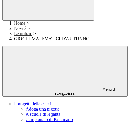
Home
>
Novità
>
Le notizie
>
GIOCHI MATEMATICI D'AUTUNNO
Menu di
navigazione
I progetti delle classi
Adotta una pigotta
A scuola di legalità
Campionato di Pallamano