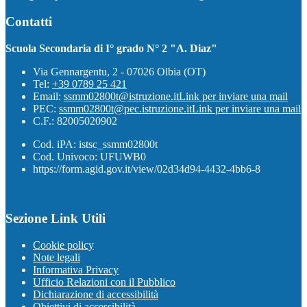
Contatti
Scuola Secondaria di I° grado N° 2 "A. Diaz"
Via Gennargentu, 2 - 07026 Olbia (OT)
Tel:
+39 0789 25 421
Email:
ssmm02800t@istruzione.it
Link per inviare una mail
PEC:
ssmm02800t@pec.istruzione.it
Link per inviare una mail
C.F.: 82005020902
Cod. iPA: istsc_ssmm02800t
Cod. Univoco: UFUWB0
https://form.agid.gov.it/view/02d34d94-4432-4bb6-8
Sezione Link Utili
Cookie policy
Note legali
Informativa Privacy
Ufficio Relazioni con il Pubblico
Dichiarazione di accessibilità
Obiettivi di accessibilità