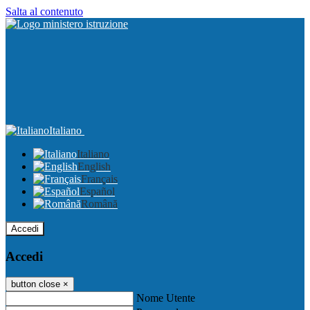
Salta al contenuto
Italiano
Italiano
English
Français
Español
Română
Accedi
Accedi
button close
×
Nome Utente