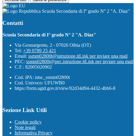
Scuola Secondaria di I° grado N° 2 "A. Diaz"
Contatti
Scuola Secondaria di I° grado N° 2 "A. Diaz"
Via Gennargentu, 2 - 07026 Olbia (OT)
Tel:
+39 0789 25 421
Email:
ssmm02800t@istruzione.it
Link per inviare una mail
PEC:
ssmm02800t@pec.istruzione.it
Link per inviare una mail
C.F.: 82005020902
Cod. iPA: istsc_ssmm02800t
Cod. Univoco: UFUWB0
https://form.agid.gov.it/view/02d34d94-4432-4bb6-8
Sezione Link Utili
Cookie policy
Note legali
Informativa Privacy