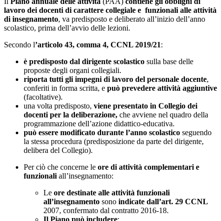
Il
Piano annuale delle attività
(PAA)
contiene gli obblighi di
lavoro dei docenti di carattere collegiale e funzionali alle attività
di insegnamento
, va predisposto e deliberato all’inizio dell’anno
scolastico, prima dell’avvio delle lezioni.
Secondo l
’articolo 43, comma 4, CCNL 2019/21
:
è predisposto dal dirigente scolastico
sulla base delle
proposte degli organi collegiali.
riporta tutti gli impegni di lavoro del personale docente
,
conferiti in forma scritta, e
può prevedere attività aggiuntive
(facoltative).
una volta predisposto,
viene presentato in Collegio dei
docenti per la deliberazione,
che
avviene nel quadro della
programmazione dell’azione didattico-educativa.
può essere modificato durante l’anno scolastico
seguendo
la stessa procedura (predisposizione da parte del dirigente,
delibera del Collegio).
Per ciò che concerne le
ore di attività complementari e
funzionali
all’insegnamento:
Le
ore destinate alle attività funzionali
all’insegnamento
sono
indicate dall’art. 29 CCNL
2007, confermato dal contratto 2016-18.
Il Piano può includere
: