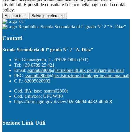
disabilitati. È possibile consultare l'elenco nella pagina della cookie
policy.
Accetta tutti
Salva le preferenze
Scuola Secondaria di I° grado N° 2 "A. Diaz"
Contatti
Scuola Secondaria di I° grado N° 2 "A. Diaz"
Via Gennargentu, 2 - 07026 Olbia (OT)
Tel:
+39 0789 25 421
Email:
ssmm02800t@istruzione.it
Link per inviare una mail
PEC:
ssmm02800t@pec.istruzione.it
Link per inviare una mail
C.F.: 82005020902
Cod. iPA: istsc_ssmm02800t
Cod. Univoco: UFUWB0
https://form.agid.gov.it/view/02d34d94-4432-4bb6-8
Sezione Link Utili