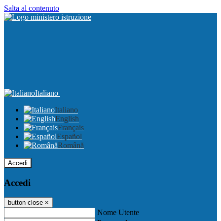
Salta al contenuto
Italiano
Italiano
English
Français
Español
Română
Accedi
Accedi
button close
×
Nome Utente