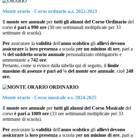
Monte orario - Corso ordnario a.s. 2022-2023
Il
monte ore annuale
per
tutti gli alunni del Corso Ordinario
del
corso
è pari a 990 ore
(30 ore settimanali moltiplicate per 33
settimane di scuola).
Per
assicurare la
validità
dell'
anno scolstico
gli
allievi devono
assicurare
la
loro presenza
a scuola p
er un minimo di ore
, pari a
¾ del suddetto orario annuale
personalizzato obbligatorio e
ammontante a
742 ore
.
Pertanto, come si evince dalla tabella qui di seguito, il
limite
massimo di assenze è pari ad ¼ del monte ore annuale
, cioè
248
ore.
Monte orario - Corso musicale a.s. 2024-2025
Il
monte ore annuale
per
tutti gli alunni del Corso Musicale
del
corso
è pari a 1089 ore
(33 ore settimanali moltiplicate per 33
settimane di scuola).
Per
assicurare la
validità
dell'
anno scolstico
gli
allievi devono
assicurare
la
loro presenza
a scuola p
er un minimo di ore
, pari a