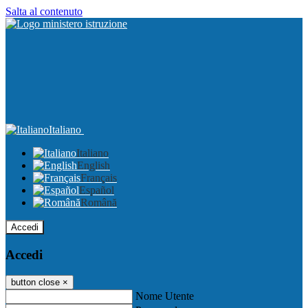
Salta al contenuto
Italiano
Italiano
English
Français
Español
Română
Accedi
Accedi
button close
×
Nome Utente