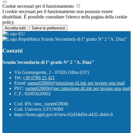
Cookie necessari per il funzionamento
I cookie necessari per il funzionamento non possono essere
disabilitati. È possibile consultare l'elenco nella pagina della cookie
policy.
Accetta tutti
Salva le preferenze
Scuola Secondaria di I° grado N° 2 "A. Diaz"
Contatti
Scuola Secondaria di I° grado N° 2 "A. Diaz"
Via Gennargentu, 2 - 07026 Olbia (OT)
Tel:
+39 0789 25 421
Email:
ssmm02800t@istruzione.it
Link per inviare una mail
PEC:
ssmm02800t@pec.istruzione.it
Link per inviare una mail
C.F.: 82005020902
Cod. iPA: istsc_ssmm02800t
Cod. Univoco: UFUWB0
https://form.agid.gov.it/view/02d34d94-4432-4bb6-8