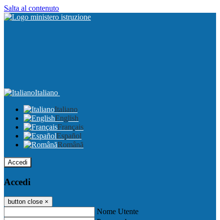
Salta al contenuto
Italiano
Italiano
English
Français
Español
Română
Accedi
Accedi
button close
×
Nome Utente