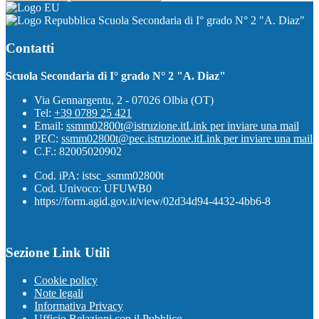
Scuola Secondaria di I° grado N° 2 "A. Diaz"
Contatti
Scuola Secondaria di I° grado N° 2 "A. Diaz"
Via Gennargentu, 2 - 07026 Olbia (OT)
Tel:
+39 0789 25 421
Email:
ssmm02800t@istruzione.it
Link per inviare una mail
PEC:
ssmm02800t@pec.istruzione.it
Link per inviare una mail
C.F.: 82005020902
Cod. iPA: istsc_ssmm02800t
Cod. Univoco: UFUWB0
https://form.agid.gov.it/view/02d34d94-4432-4bb6-8
Sezione Link Utili
Cookie policy
Note legali
Informativa Privacy
Ufficio Relazioni con il Pubblico