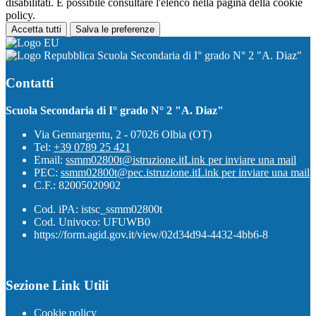
disabilitati. È possibile consultare l'elenco nella pagina della cookie
policy.
Accetta tutti
Salva le preferenze
Scuola Secondaria di I° grado N° 2 "A. Diaz"
Contatti
Scuola Secondaria di I° grado N° 2 "A. Diaz"
Via Gennargentu, 2 - 07026 Olbia (OT)
Tel:
+39 0789 25 421
Email:
ssmm02800t@istruzione.it
Link per inviare una mail
PEC:
ssmm02800t@pec.istruzione.it
Link per inviare una mail
C.F.: 82005020902
Cod. iPA: istsc_ssmm02800t
Cod. Univoco: UFUWB0
https://form.agid.gov.it/view/02d34d94-4432-4bb6-8
Sezione Link Utili
Cookie policy