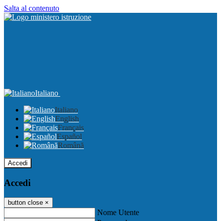
Salta al contenuto
Italiano
Italiano
English
Français
Español
Română
Accedi
Accedi
button close
×
Nome Utente