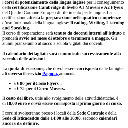
i
corsi di potenziamento della lingua inglese
per il conseguimento
della
certificazione Cambridge di livello A1 Movers e A2 Flyers
del Quadro Comune Europeo di riferimento per le lingue. La
certificazione
attesta la preparazione nelle quattro competenze
d’uso funzionale della lingua inglese:
Reading, Writing, Listening
and Speaking.
Il corso di preparazione sarà
tenuto da docenti interni all’istituto
e
prenderà
avvio nel mese di ottobre
e
terminerà a maggio
. Gli
alunni pranzeranno al sacco a scuola vigilati dai docenti.
Il
calendario dettagliato sarà comunicato successivamente alla
raccolta delle adesioni
.
La
quota di iscrizione,
che dovrà essere
corrisposta
dalle famiglie
attraverso il servizio
Pagopa,
ammonta:
a
€
80
per
il Corso
Flyers
;
a
€
75
per
il Corso Movers.
Il
costo del libro,
utile allo svolgimento delle attivitàdidattiche,
è
di
18,00
euro
e dovrà essere
corrisposta
il
primo
giorno
di
corso.
I
corsi
si
svolgeranno presso i locali
della
S
ede
Centrale
e della
Sede di Isticadeddu
dalle 14:00 alle 16:00
, secondo
calendari
ancora da definire.