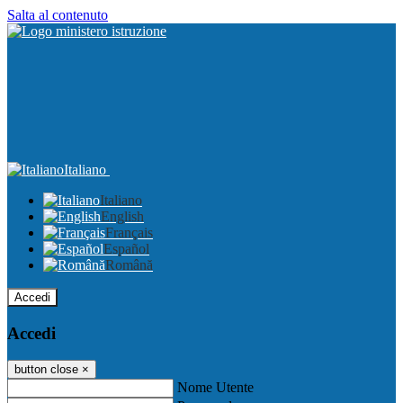
Salta al contenuto
Italiano
Italiano
English
Français
Español
Română
Accedi
Accedi
button close
×
Nome Utente