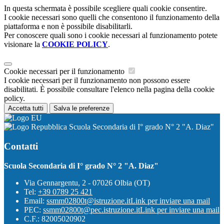
In questa schermata è possibile scegliere quali cookie consentire.
I cookie necessari sono quelli che consentono il funzionamento della
piattaforma e non è possibile disabilitarli.
Per conoscere quali sono i cookie necessari al funzionamento potete
visionare la
COOKIE POLICY
.
Cookie necessari per il funzionamento
I cookie necessari per il funzionamento non possono essere
disabilitati. È possibile consultare l'elenco nella pagina della cookie
policy.
Accetta tutti
Salva le preferenze
Scuola Secondaria di I° grado N° 2 "A. Diaz"
Contatti
Scuola Secondaria di I° grado N° 2 "A. Diaz"
Via Gennargentu, 2 - 07026 Olbia (OT)
Tel:
+39 0789 25 421
Email:
ssmm02800t@istruzione.it
Link per inviare una mail
PEC:
ssmm02800t@pec.istruzione.it
Link per inviare una mail
C.F.: 82005020902