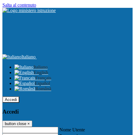
Salta al contenuto
Italiano
Italiano
English
Français
Español
Română
Accedi
Accedi
button close
×
Nome Utente