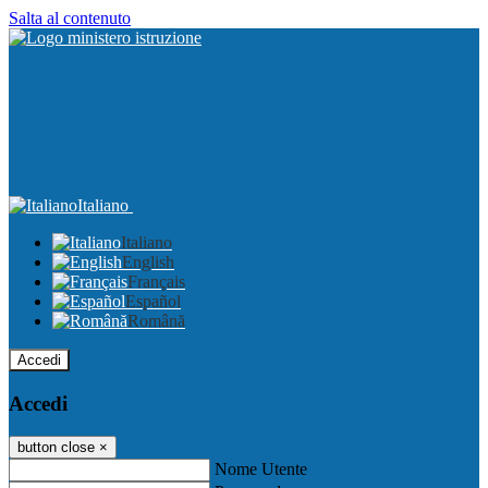
Salta al contenuto
Italiano
Italiano
English
Français
Español
Română
Accedi
Accedi
button close
×
Nome Utente