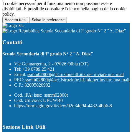
I cookie necessari per il funzionamento non possono essere
disabilitati. È possibile consultare l'elenco nella pagina della cookie
policy.
Accetta tutti
Salva le preferenze
Scuola Secondaria di I° grado N° 2 "A. Diaz"
Contatti
Scuola Secondaria di I° grado N° 2 "A. Diaz"
Via Gennargentu, 2 - 07026 Olbia (OT)
Tel:
+39 0789 25 421
Email:
ssmm02800t@istruzione.it
Link per inviare una mail
PEC:
ssmm02800t@pec.istruzione.it
Link per inviare una mail
C.F.: 82005020902
Cod. iPA: istsc_ssmm02800t
Cod. Univoco: UFUWB0
https://form.agid.gov.it/view/02d34d94-4432-4bb6-8
Sezione Link Utili