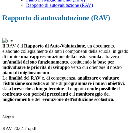
Rapporto di autovalutazione (RAV)
Rapporto di autovalutazione (RAV)
Il RAV è il
Rapporto di Auto-Valutazione
, un documento,
elaborato collegialmente da tutti i
componenti della scuola,
in
grado
di fornire
una
rappresentazione della
nostra
scuola
attraverso
un'analisi del suo funzionamento
, costituendo la
base per
individuare
le
priorità di sviluppo
verso cui orientare il nostro
piano di miglioramento
.
La
finalità
del
RAV
è, di conseguenza,
analizzare
e
valutare
l'istituzione scolastica
al fine di
programmare i nuovi obiettivi
,
sia
a breve
ch
e a lungo termine
.
Il rapporto r
ende possibile il
confronto con periodi precedenti
e
il
monitoraggio
dei
miglioramenti
e
dell'
evoluzione dell'istituzione scolastica
.
Allegati
RAV 2022-25.pdf