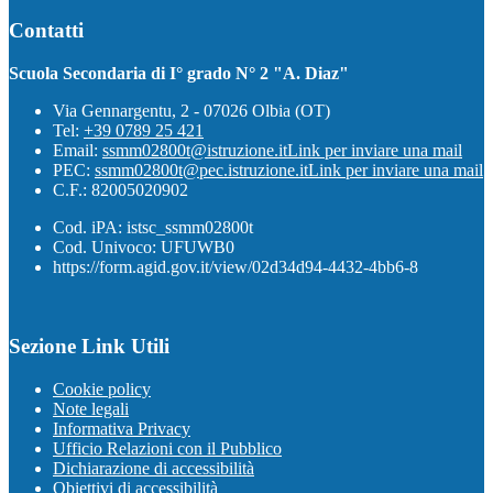
Contatti
Scuola Secondaria di I° grado N° 2 "A. Diaz"
Via Gennargentu, 2 - 07026 Olbia (OT)
Tel:
+39 0789 25 421
Email:
ssmm02800t@istruzione.it
Link per inviare una mail
PEC:
ssmm02800t@pec.istruzione.it
Link per inviare una mail
C.F.: 82005020902
Cod. iPA: istsc_ssmm02800t
Cod. Univoco: UFUWB0
https://form.agid.gov.it/view/02d34d94-4432-4bb6-8
Sezione Link Utili
Cookie policy
Note legali
Informativa Privacy
Ufficio Relazioni con il Pubblico
Dichiarazione di accessibilità
Obiettivi di accessibilità