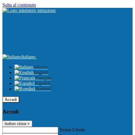
Salta al contenuto
Italiano
Italiano
English
Français
Español
Română
Accedi
Accedi
button close
×
Nome Utente