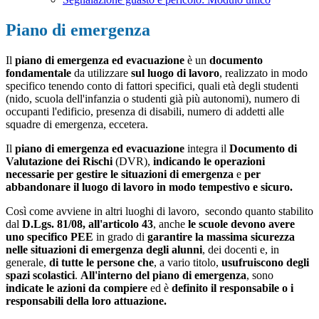
Piano di emergenza
Il
piano di emergenza ed evacuazione
è un
documento
fondamentale
da utilizzare
sul luogo di lavoro
, realizzato in modo
specifico tenendo conto di fattori specifici, quali età degli studenti
(nido, scuola dell'infanzia o studenti già più autonomi), numero di
occupanti l'edificio, presenza di disabili, numero di addetti alle
squadre di emergenza, eccetera.
Il
piano di emergenza ed evacuazione
integra il
Documento di
Valutazione dei Rischi
(DVR),
indicando le operazioni
necessarie per gestire le situazioni di emergenza
e
per
abbandonare il luogo di lavoro in modo tempestivo e sicuro.
Così come avviene in altri luoghi di lavoro, secondo quanto stabilito
dal
D.Lgs. 81/08, all'articolo 43
, anche
le scuole devono avere
uno specifico PEE
in grado di
garantire la massima sicurezza
nelle situazioni di emergenza degli alunni
, dei docenti e, in
generale,
di tutte le persone che
, a vario titolo,
usufruiscono degli
spazi scolastici
.
All'interno del piano di emergenza
, sono
indicate
le azioni da compiere
ed è
definito il responsabile o i
responsabili della loro attuazione.