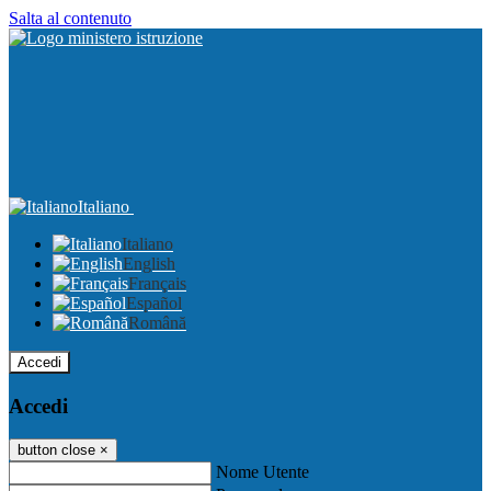
Salta al contenuto
Italiano
Italiano
English
Français
Español
Română
Accedi
Accedi
button close
×
Nome Utente