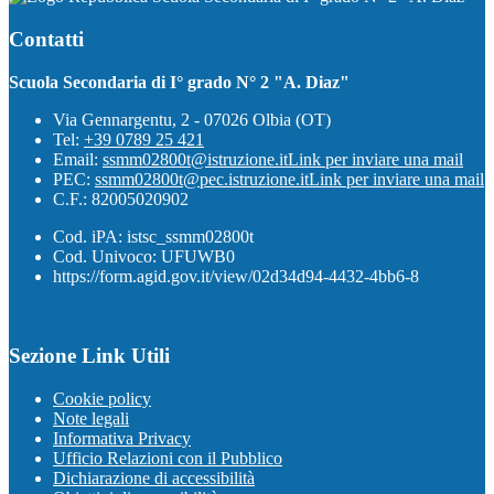
Contatti
Scuola Secondaria di I° grado N° 2 "A. Diaz"
Via Gennargentu, 2 - 07026 Olbia (OT)
Tel:
+39 0789 25 421
Email:
ssmm02800t@istruzione.it
Link per inviare una mail
PEC:
ssmm02800t@pec.istruzione.it
Link per inviare una mail
C.F.: 82005020902
Cod. iPA: istsc_ssmm02800t
Cod. Univoco: UFUWB0
https://form.agid.gov.it/view/02d34d94-4432-4bb6-8
Sezione Link Utili
Cookie policy
Note legali
Informativa Privacy
Ufficio Relazioni con il Pubblico
Dichiarazione di accessibilità