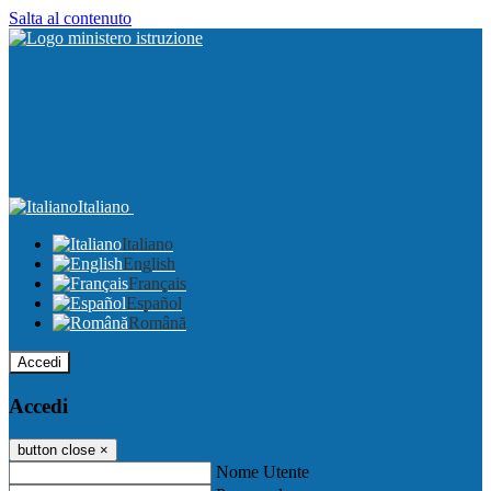
Salta al contenuto
Italiano
Italiano
English
Français
Español
Română
Accedi
Accedi
button close
×
Nome Utente