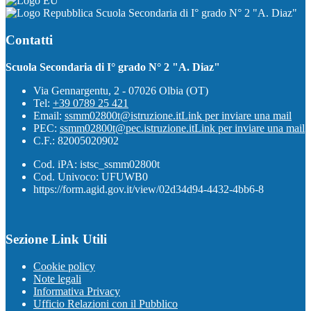
Scuola Secondaria di I° grado N° 2 "A. Diaz"
Contatti
Scuola Secondaria di I° grado N° 2 "A. Diaz"
Via Gennargentu, 2 - 07026 Olbia (OT)
Tel:
+39 0789 25 421
Email:
ssmm02800t@istruzione.it
Link per inviare una mail
PEC:
ssmm02800t@pec.istruzione.it
Link per inviare una mail
C.F.: 82005020902
Cod. iPA: istsc_ssmm02800t
Cod. Univoco: UFUWB0
https://form.agid.gov.it/view/02d34d94-4432-4bb6-8
Sezione Link Utili
Cookie policy
Note legali
Informativa Privacy
Ufficio Relazioni con il Pubblico