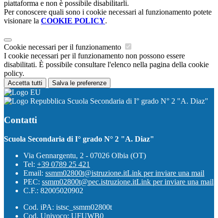
piattaforma e non è possibile disabilitarli.
Per conoscere quali sono i cookie necessari al funzionamento potete
visionare la
COOKIE POLICY
.
Cookie necessari per il funzionamento
I cookie necessari per il funzionamento non possono essere
disabilitati. È possibile consultare l'elenco nella pagina della cookie
policy.
Accetta tutti
Salva le preferenze
Scuola Secondaria di I° grado N° 2 "A. Diaz"
Contatti
Scuola Secondaria di I° grado N° 2 "A. Diaz"
Via Gennargentu, 2 - 07026 Olbia (OT)
Tel:
+39 0789 25 421
Email:
ssmm02800t@istruzione.it
Link per inviare una mail
PEC:
ssmm02800t@pec.istruzione.it
Link per inviare una mail
C.F.: 82005020902
Cod. iPA: istsc_ssmm02800t
Cod. Univoco: UFUWB0