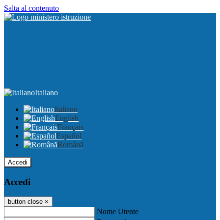
Salta al contenuto
Italiano
Italiano
English
Français
Español
Română
Accedi
Accedi
button close
×
Nome Utente