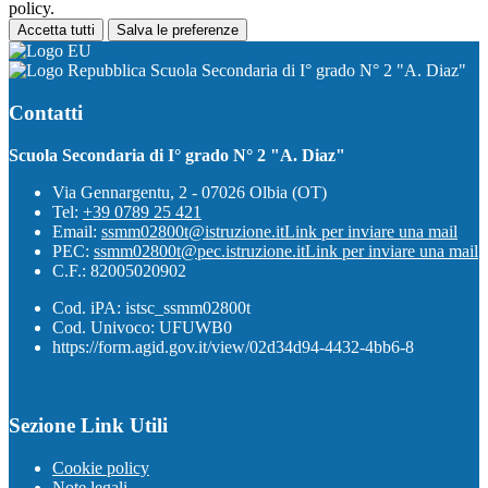
policy.
Accetta tutti
Salva le preferenze
Scuola Secondaria di I° grado N° 2 "A. Diaz"
Contatti
Scuola Secondaria di I° grado N° 2 "A. Diaz"
Via Gennargentu, 2 - 07026 Olbia (OT)
Tel:
+39 0789 25 421
Email:
ssmm02800t@istruzione.it
Link per inviare una mail
PEC:
ssmm02800t@pec.istruzione.it
Link per inviare una mail
C.F.: 82005020902
Cod. iPA: istsc_ssmm02800t
Cod. Univoco: UFUWB0
https://form.agid.gov.it/view/02d34d94-4432-4bb6-8
Sezione Link Utili
Cookie policy
Note legali