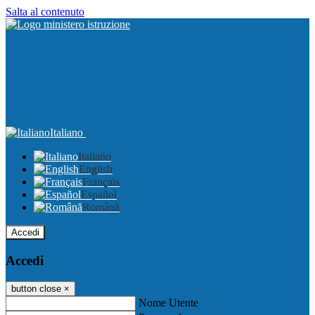
Salta al contenuto
Italiano
Italiano
English
Français
Español
Română
Accedi
Accedi
button close
×
Nome Utente