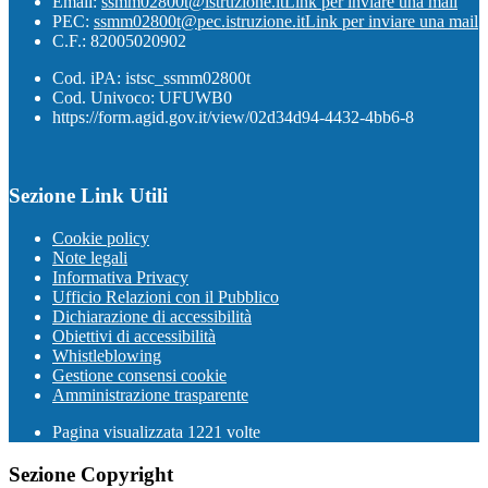
Email:
ssmm02800t@istruzione.it
Link per inviare una mail
PEC:
ssmm02800t@pec.istruzione.it
Link per inviare una mail
C.F.: 82005020902
Cod. iPA: istsc_ssmm02800t
Cod. Univoco: UFUWB0
https://form.agid.gov.it/view/02d34d94-4432-4bb6-8
Sezione Link Utili
Cookie policy
Note legali
Informativa Privacy
Ufficio Relazioni con il Pubblico
Dichiarazione di accessibilità
Obiettivi di accessibilità
Whistleblowing
Gestione consensi cookie
Amministrazione trasparente
Pagina visualizzata
1221
volte
Sezione Copyright