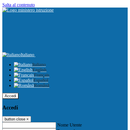
Salta al contenuto
Italiano
Italiano
English
Français
Español
Română
Accedi
Accedi
button close
×
Nome Utente