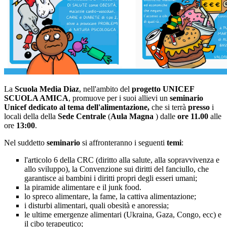
La
Scuola Media Diaz
, nell'ambito del
progetto UNICEF
SCUOLA AMICA
, promuove per i suoi allievi un
seminario
Unicef dedicato al tema dell'alimentazione,
che si terrà
presso
i
locali della della
Sede Centrale
(
Aula Magna
) dalle
ore 11.00
alle
ore
13:00
.
Nel suddetto
seminario
si affronteranno i seguenti
temi
:
l'articolo 6 della CRC (diritto alla salute, alla sopravvivenza e
allo sviluppo), la
Convenzione sui diritti del fanciullo, che
garantisce ai bambini i diritti propri degli esseri umani
;
la piramide alimentare e il junk food.
lo spreco alimentare, la fame, la cattiva alimentazione;
i disturbi alimentari, quali obesità e anoressia;
le ultime emergenze alimentari (Ukraina, Gaza, Congo, ecc) e
il cibo terapeutico;