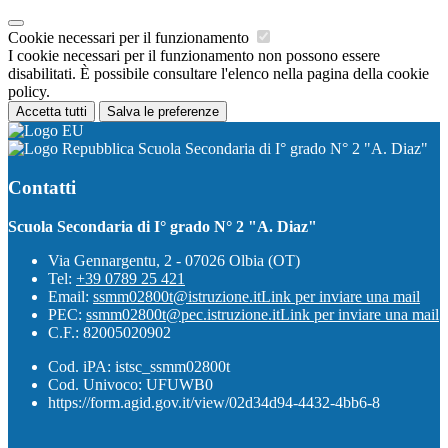
Cookie necessari per il funzionamento
I cookie necessari per il funzionamento non possono essere
disabilitati. È possibile consultare l'elenco nella pagina della cookie
policy.
Accetta tutti
Salva le preferenze
Scuola Secondaria di I° grado N° 2 "A. Diaz"
Contatti
Scuola Secondaria di I° grado N° 2 "A. Diaz"
Via Gennargentu, 2 - 07026 Olbia (OT)
Tel:
+39 0789 25 421
Email:
ssmm02800t@istruzione.it
Link per inviare una mail
PEC:
ssmm02800t@pec.istruzione.it
Link per inviare una mail
C.F.: 82005020902
Cod. iPA: istsc_ssmm02800t
Cod. Univoco: UFUWB0
https://form.agid.gov.it/view/02d34d94-4432-4bb6-8