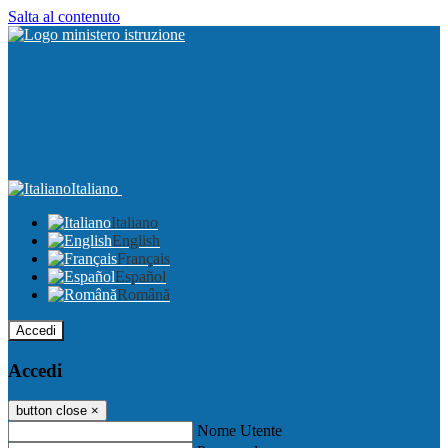
Salta al contenuto
Italiano
Italiano
English
Français
Español
Română
Accedi
Accedi
button close
×
Nome Utente