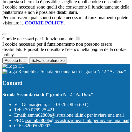
In questa schermata è possibile scegliere quali cookie consentire.
I cookie necessari sono quelli che consentono il funzionamento della
piattaforma e non è possibile disabilitarli.
Per conoscere quali sono i cookie necessari al funzionamento potete
visionare la
COOKIE POLICY
.
Cookie necessari per il funzionamento
I cookie necessari per il funzionamento non possono essere
disabilitati. È possibile consultare l'elenco nella pagina della cookie
policy.
Accetta tutti
Salva le preferenze
Scuola Secondaria di I° grado N° 2 "A. Diaz"
Contatti
Scuola Secondaria di I° grado N° 2 "A. Diaz"
Via Gennargentu, 2 - 07026 Olbia (OT)
Tel:
+39 0789 25 421
Email:
ssmm02800t@istruzione.it
Link per inviare una mail
PEC:
ssmm02800t@pec.istruzione.it
Link per inviare una mail
C.F.: 82005020902