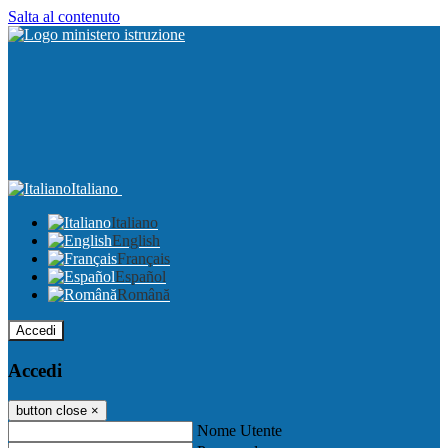
Salta al contenuto
Italiano
Italiano
English
Français
Español
Română
Accedi
Accedi
button close
×
Nome Utente