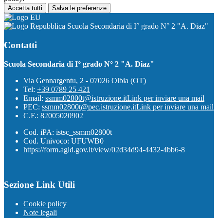
Accetta tutti
Salva le preferenze
Scuola Secondaria di I° grado N° 2 "A. Diaz"
Contatti
Scuola Secondaria di I° grado N° 2 "A. Diaz"
Via Gennargentu, 2 - 07026 Olbia (OT)
Tel:
+39 0789 25 421
Email:
ssmm02800t@istruzione.it
Link per inviare una mail
PEC:
ssmm02800t@pec.istruzione.it
Link per inviare una mail
C.F.: 82005020902
Cod. iPA: istsc_ssmm02800t
Cod. Univoco: UFUWB0
https://form.agid.gov.it/view/02d34d94-4432-4bb6-8
Sezione Link Utili
Cookie policy
Note legali