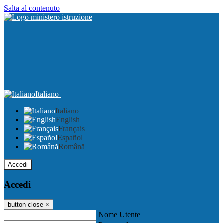
Salta al contenuto
Italiano
Italiano
English
Français
Español
Română
Accedi
Accedi
button close
×
Nome Utente