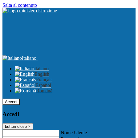
Salta al contenuto
Italiano
Italiano
English
Français
Español
Română
Accedi
Accedi
button close
×
Nome Utente