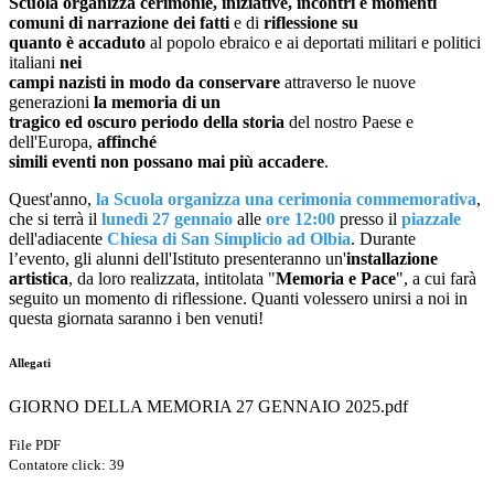
Scuola organizza cerimonie, iniziative, incontri e momenti
comuni di narrazione dei fatti
e di
riflessione su
quanto è accaduto
al popolo ebraico e ai deportati militari e politici
italiani
nei
campi nazisti in modo da conservare
attraverso le nuove
generazioni
la memoria di un
tragico ed oscuro periodo della storia
del nostro Paese e
dell'Europa,
affinché
simili eventi non possano mai più accadere
.
Quest'anno,
la Scuola organizza una cerimonia commemorativa
,
che si terrà il
lunedì 27 gennaio
alle
ore 12:00
presso il
piazzale
dell'adiacente
Chiesa di San Simplicio ad Olbia
. Durante
l’evento, gli alunni dell'Istituto presenteranno un'
installazione
artistica
, da loro realizzata, intitolata "
Memoria e Pace
", a cui farà
seguito un momento di riflessione. Quanti volessero unirsi a noi in
questa giornata saranno i ben venuti!
Allegati
GIORNO DELLA MEMORIA 27 GENNAIO 2025.pdf
File PDF
Contatore click: 39