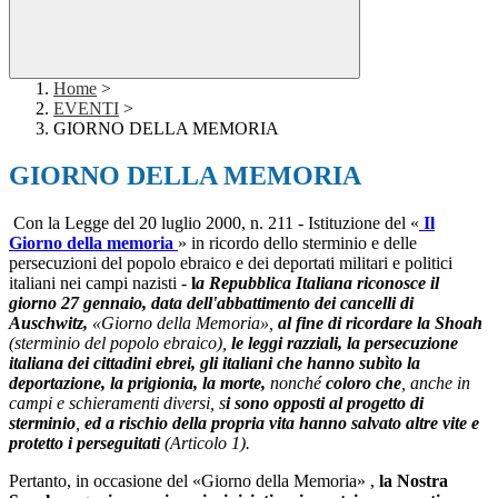
Home
>
EVENTI
>
GIORNO DELLA MEMORIA
GIORNO DELLA MEMORIA
Con la Legge del 20 luglio 2000, n. 211 - Istituzione del «
Il
Giorno della memoria
» in ricordo dello sterminio e delle
persecuzioni del popolo ebraico e dei deportati militari e politici
italiani nei campi nazisti -
l
a Repubblica Italiana riconosce il
giorno 27 gennaio, data dell'abbattimento
dei cancelli di
Auschwitz,
«Giorno della Memoria»,
al fine di ricordare la Shoah
(sterminio del popolo ebraico),
le leggi razziali, la persecuzione
italiana dei
cittadini ebrei, gli italiani che hanno subìto la
deportazione, la prigionia, la
morte,
nonché
coloro che
, anche in
campi e schieramenti diversi, s
i sono
opposti al progetto di
sterminio
,
ed a rischio della propria vita hanno salvato
altre vite e
protetto i perseguitati
(Articolo 1).
Pertanto, in occasione del «Giorno della Memoria» ,
la Nostra