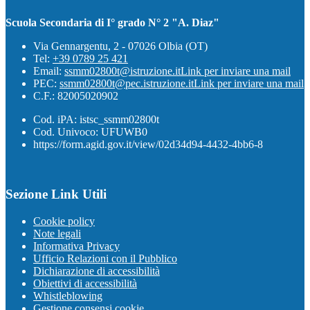
Scuola Secondaria di I° grado N° 2 "A. Diaz"
Via Gennargentu, 2 - 07026 Olbia (OT)
Tel:
+39 0789 25 421
Email:
ssmm02800t@istruzione.it
Link per inviare una mail
PEC:
ssmm02800t@pec.istruzione.it
Link per inviare una mail
C.F.: 82005020902
Cod. iPA: istsc_ssmm02800t
Cod. Univoco: UFUWB0
https://form.agid.gov.it/view/02d34d94-4432-4bb6-8
Sezione Link Utili
Cookie policy
Note legali
Informativa Privacy
Ufficio Relazioni con il Pubblico
Dichiarazione di accessibilità
Obiettivi di accessibilità
Whistleblowing
Gestione consensi cookie