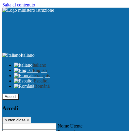
Salta al contenuto
Italiano
Italiano
English
Français
Español
Română
Accedi
Accedi
button close
×
Nome Utente