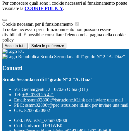
Per conoscere quali sono i cookie necessari al funzionamento potete
visionare la
COOKIE POLICY
.
Cookie necessari per il funzionamento
I cookie necessari per il funzionamento non possono essere
disabilitati. È possibile consultare l'elenco nella pagina della cookie
policy.
Accetta tutti
Salva le preferenze
Scuola Secondaria di I° grado N° 2 "A. Diaz"
Contatti
Scuola Secondaria di I° grado N° 2 "A. Diaz"
Via Gennargentu, 2 - 07026 Olbia (OT)
Tel:
+39 0789 25 421
Email:
ssmm02800t@istruzione.it
Link per inviare una mail
PEC:
ssmm02800t@pec.istruzione.it
Link per inviare una mail
C.F.: 82005020902
Cod. iPA: istsc_ssmm02800t
Cod. Univoco: UFUWB0
https://form.agid.gov.it/view/02d34d94-4432-4bb6-8