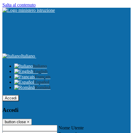
Salta al contenuto
Italiano
Italiano
English
Français
Español
Română
Accedi
Accedi
button close
×
Nome Utente