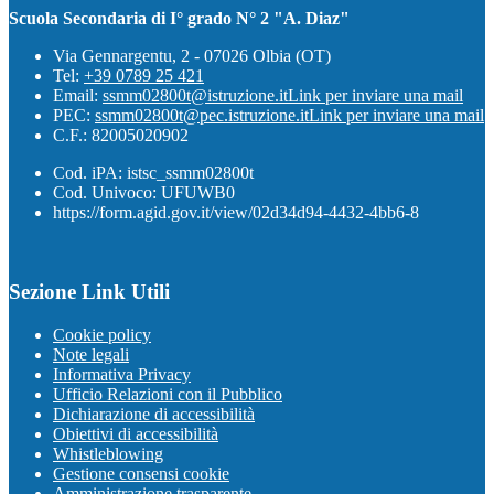
Scuola Secondaria di I° grado N° 2 "A. Diaz"
Via Gennargentu, 2 - 07026 Olbia (OT)
Tel:
+39 0789 25 421
Email:
ssmm02800t@istruzione.it
Link per inviare una mail
PEC:
ssmm02800t@pec.istruzione.it
Link per inviare una mail
C.F.: 82005020902
Cod. iPA: istsc_ssmm02800t
Cod. Univoco: UFUWB0
https://form.agid.gov.it/view/02d34d94-4432-4bb6-8
Sezione Link Utili
Cookie policy
Note legali
Informativa Privacy
Ufficio Relazioni con il Pubblico
Dichiarazione di accessibilità
Obiettivi di accessibilità
Whistleblowing
Gestione consensi cookie
Amministrazione trasparente