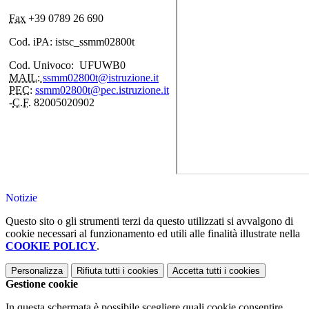
Fax
+39 0789 26 690
Cod. iPA: istsc_ssmm02800t
Cod. Univoco: UFUWB0
MAIL:
ssmm02800t@istruzione.it
PEC:
ssmm02800t@pec.istruzione.it
-
C.F.
82005020902
Notizie
Questo sito o gli strumenti terzi da questo utilizzati si avvalgono di
cookie necessari al funzionamento ed utili alle finalità illustrate nella
COOKIE POLICY
.
Personalizza
Rifiuta tutti
i cookies
Accetta tutti
i cookies
Gestione cookie
In questa schermata è possibile scegliere quali cookie consentire.