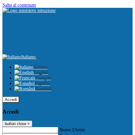
Salta al contenuto
Italiano
Italiano
English
Français
Español
Română
Accedi
Accedi
button close
×
Nome Utente