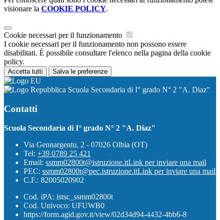
visionare la
COOKIE POLICY
.
Cookie necessari per il funzionamento
I cookie necessari per il funzionamento non possono essere
disabilitati. È possibile consultare l'elenco nella pagina della cookie
policy.
Accetta tutti
Salva le preferenze
Scuola Secondaria di I° grado N° 2 "A. Diaz"
Contatti
Scuola Secondaria di I° grado N° 2 "A. Diaz"
Via Gennargentu, 2 - 07026 Olbia (OT)
Tel:
+39 0789 25 421
Email:
ssmm02800t@istruzione.it
Link per inviare una mail
PEC:
ssmm02800t@pec.istruzione.it
Link per inviare una mail
C.F.: 82005020902
Cod. iPA: istsc_ssmm02800t
Cod. Univoco: UFUWB0
https://form.agid.gov.it/view/02d34d94-4432-4bb6-8