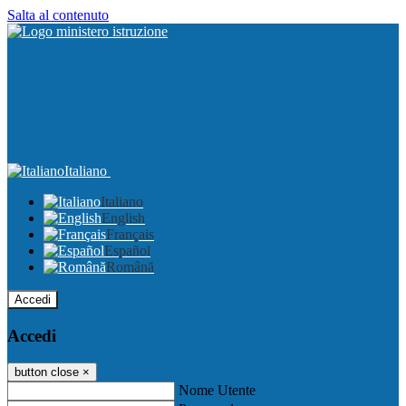
Salta al contenuto
Italiano
Italiano
English
Français
Español
Română
Accedi
Accedi
button close
×
Nome Utente