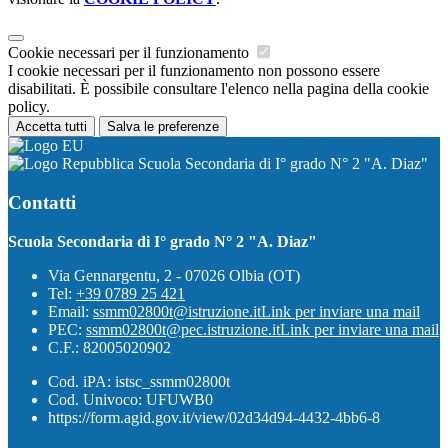
Cookie necessari per il funzionamento
I cookie necessari per il funzionamento non possono essere
disabilitati. È possibile consultare l'elenco nella pagina della cookie
policy.
Accetta tutti
Salva le preferenze
Scuola Secondaria di I° grado N° 2 "A. Diaz"
Contatti
Scuola Secondaria di I° grado N° 2 "A. Diaz"
Via Gennargentu, 2 - 07026 Olbia (OT)
Tel:
+39 0789 25 421
Email:
ssmm02800t@istruzione.it
Link per inviare una mail
PEC:
ssmm02800t@pec.istruzione.it
Link per inviare una mail
C.F.: 82005020902
Cod. iPA: istsc_ssmm02800t
Cod. Univoco: UFUWB0
https://form.agid.gov.it/view/02d34d94-4432-4bb6-8