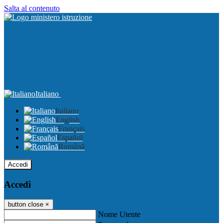
Salta al contenuto
Italiano
Italiano
English
Français
Español
Română
Accedi
Accedi
button close
×
Nome Utente