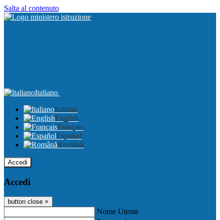
Salta al contenuto
Italiano
Italiano
English
Français
Español
Română
Accedi
Accedi
button close
×
Nome Utente