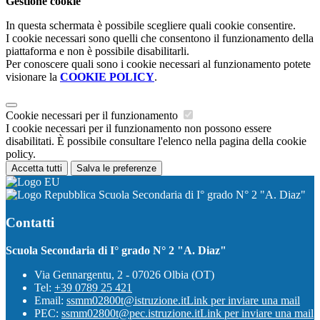
Gestione cookie
In questa schermata è possibile scegliere quali cookie consentire.
I cookie necessari sono quelli che consentono il funzionamento della
piattaforma e non è possibile disabilitarli.
Per conoscere quali sono i cookie necessari al funzionamento potete
visionare la
COOKIE POLICY
.
Cookie necessari per il funzionamento
I cookie necessari per il funzionamento non possono essere
disabilitati. È possibile consultare l'elenco nella pagina della cookie
policy.
Accetta tutti
Salva le preferenze
Scuola Secondaria di I° grado N° 2 "A. Diaz"
Contatti
Scuola Secondaria di I° grado N° 2 "A. Diaz"
Via Gennargentu, 2 - 07026 Olbia (OT)
Tel:
+39 0789 25 421
Email:
ssmm02800t@istruzione.it
Link per inviare una mail
PEC:
ssmm02800t@pec.istruzione.it
Link per inviare una mail