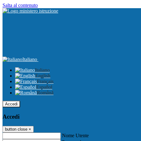
Salta al contenuto
Italiano
Italiano
English
Français
Español
Română
Accedi
Accedi
button close
×
Nome Utente