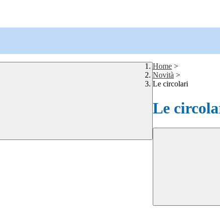
Home
>
Novità
>
Le circolari
Le circola