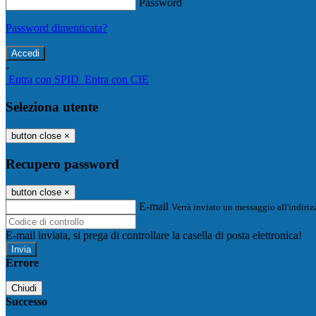
Password
Password dimenticata?
-
Entra con SPID
Entra con CIE
Seleziona utente
button close
×
Recupero password
button close
×
E-mail
Verrà inviato un messaggio all'indirizz
E-mail inviata, si prega di controllare la casella di posta elettronica!
Errore
Chiudi
Successo