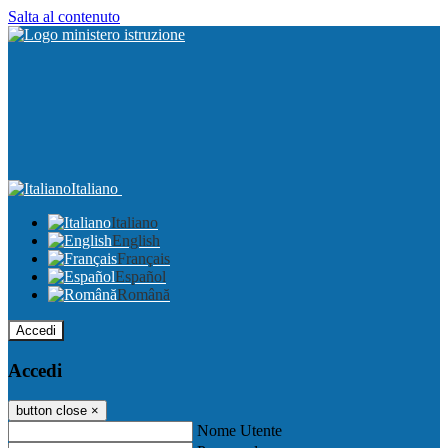
Salta al contenuto
Italiano
Italiano
English
Français
Español
Română
Accedi
Accedi
button close
×
Nome Utente