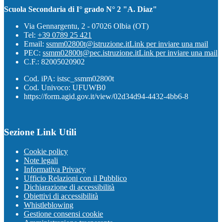
Scuola Secondaria di I° grado N° 2 "A. Diaz"
Via Gennargentu, 2 - 07026 Olbia (OT)
Tel:
+39 0789 25 421
Email:
ssmm02800t@istruzione.it
Link per inviare una mail
PEC:
ssmm02800t@pec.istruzione.it
Link per inviare una mail
C.F.: 82005020902
Cod. iPA: istsc_ssmm02800t
Cod. Univoco: UFUWB0
https://form.agid.gov.it/view/02d34d94-4432-4bb6-8
Sezione Link Utili
Cookie policy
Note legali
Informativa Privacy
Ufficio Relazioni con il Pubblico
Dichiarazione di accessibilità
Obiettivi di accessibilità
Whistleblowing
Gestione consensi cookie