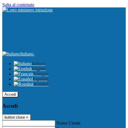
Salta al contenuto
Italiano
Italiano
English
Français
Español
Română
Accedi
Accedi
button close
×
Nome Utente