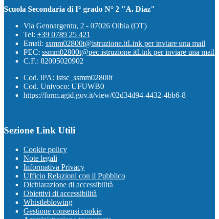
Scuola Secondaria di I° grado N° 2 "A. Diaz"
Via Gennargentu, 2 - 07026 Olbia (OT)
Tel:
+39 0789 25 421
Email:
ssmm02800t@istruzione.it
Link per inviare una mail
PEC:
ssmm02800t@pec.istruzione.it
Link per inviare una mail
C.F.: 82005020902
Cod. iPA: istsc_ssmm02800t
Cod. Univoco: UFUWB0
https://form.agid.gov.it/view/02d34d94-4432-4bb6-8
Sezione Link Utili
Cookie policy
Note legali
Informativa Privacy
Ufficio Relazioni con il Pubblico
Dichiarazione di accessibilità
Obiettivi di accessibilità
Whistleblowing
Gestione consensi cookie