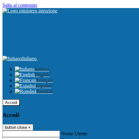
Salta al contenuto
Italiano
Italiano
English
Français
Español
Română
Accedi
Accedi
button close
×
Nome Utente