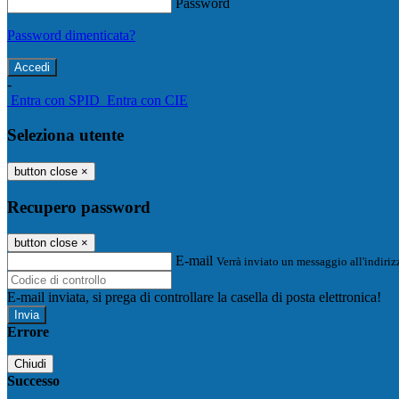
Password
Password dimenticata?
-
Entra con SPID
Entra con CIE
Seleziona utente
button close
×
Recupero password
button close
×
E-mail
Verrà inviato un messaggio all'indirizz
E-mail inviata, si prega di controllare la casella di posta elettronica!
Errore
Chiudi
Successo