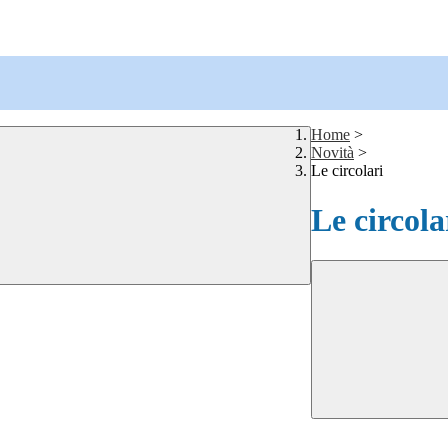
Home
>
Novità
>
Le circolari
Le circola