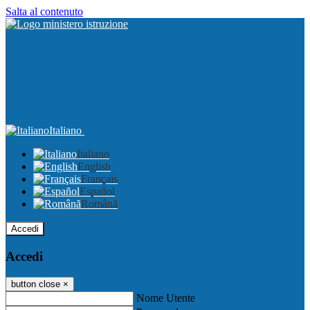
Salta al contenuto
Italiano
Italiano
English
Français
Español
Română
Accedi
Accedi
button close
×
Nome Utente