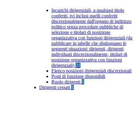
Incarichi dirigenziali, a qualsiasi titolo
conferiti, ivi inclusi quelli conferiti
discrezionalmente dall'organo di indirizzo
politico senza procedure pubbliche di
selezione e titolari di posizione
organizzativa con funzioni dirigenziali (da
pubblicare in tabelle che distinguano le
seguenti situazioni: dirigenti, dirigenti
individuati discrezionalmente, titolari di
posizione organizzativa con funzioni
dirigenziali)
21
Elenco posizioni dirigenziali discrezionali
Posti di funzione disponibili
Ruolo dirigenti
1
Dirigenti cessati
1