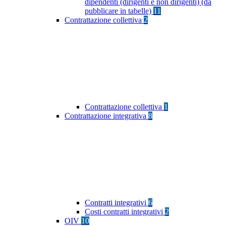
dipendenti (dirigenti e non dirigenti) (da
pubblicare in tabelle)
11
Contrattazione collettiva
2
Contrattazione collettiva
1
Contrattazione integrativa
8
Contratti integrativi
6
Costi contratti integrativi
2
OIV
10