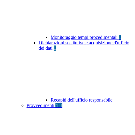
Monitoraggio tempi procedimentali
1
Dichiarazioni sostitutive e acquisizione d'ufficio
dei dati
1
Recapiti dell'ufficio responsabile
Provvedimenti
411