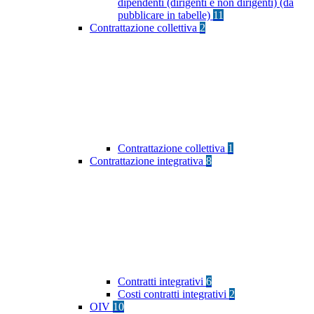
dipendenti (dirigenti e non dirigenti) (da
pubblicare in tabelle)
11
Contrattazione collettiva
2
Contrattazione collettiva
1
Contrattazione integrativa
8
Contratti integrativi
6
Costi contratti integrativi
2
OIV
10