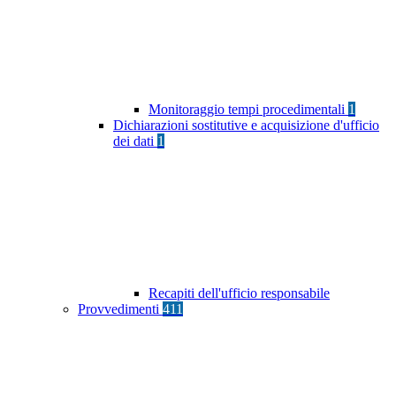
Monitoraggio tempi procedimentali
1
Dichiarazioni sostitutive e acquisizione d'ufficio
dei dati
1
Recapiti dell'ufficio responsabile
Provvedimenti
411