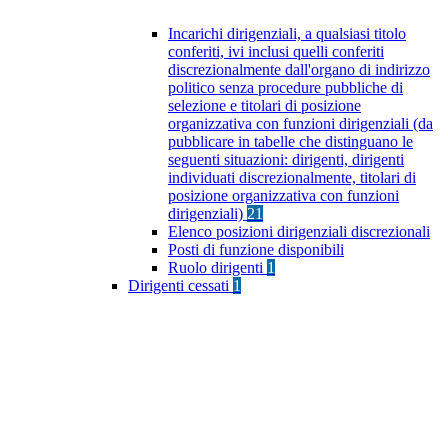
Incarichi dirigenziali, a qualsiasi titolo
conferiti, ivi inclusi quelli conferiti
discrezionalmente dall'organo di indirizzo
politico senza procedure pubbliche di
selezione e titolari di posizione
organizzativa con funzioni dirigenziali (da
pubblicare in tabelle che distinguano le
seguenti situazioni: dirigenti, dirigenti
individuati discrezionalmente, titolari di
posizione organizzativa con funzioni
dirigenziali)
21
Elenco posizioni dirigenziali discrezionali
Posti di funzione disponibili
Ruolo dirigenti
1
Dirigenti cessati
1