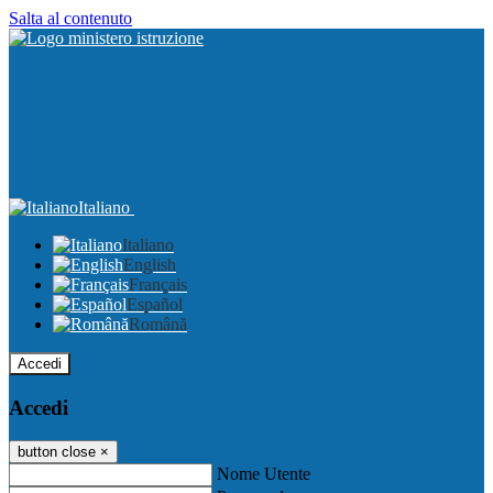
Salta al contenuto
Italiano
Italiano
English
Français
Español
Română
Accedi
Accedi
button close
×
Nome Utente