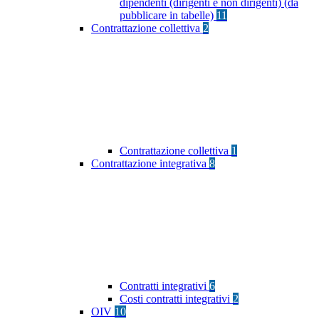
dipendenti (dirigenti e non dirigenti) (da
pubblicare in tabelle)
11
Contrattazione collettiva
2
Contrattazione collettiva
1
Contrattazione integrativa
8
Contratti integrativi
6
Costi contratti integrativi
2
OIV
10