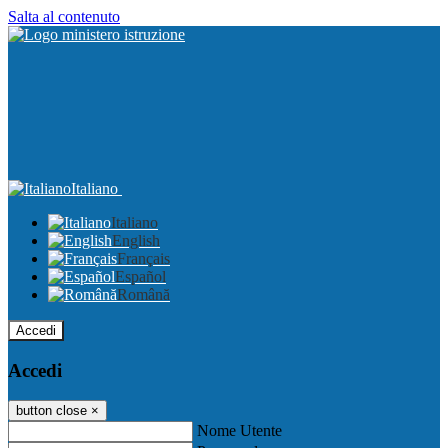
Salta al contenuto
Italiano
Italiano
English
Français
Español
Română
Accedi
Accedi
button close
×
Nome Utente