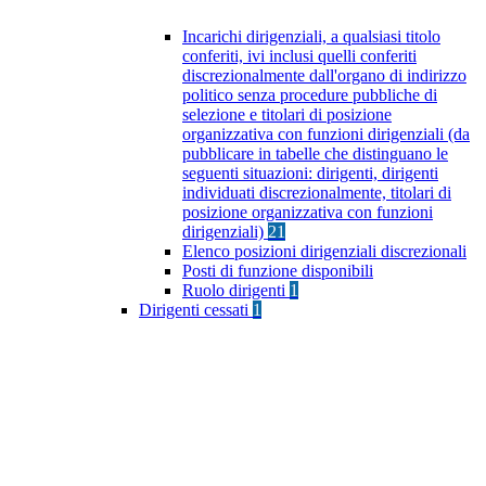
Incarichi dirigenziali, a qualsiasi titolo
conferiti, ivi inclusi quelli conferiti
discrezionalmente dall'organo di indirizzo
politico senza procedure pubbliche di
selezione e titolari di posizione
organizzativa con funzioni dirigenziali (da
pubblicare in tabelle che distinguano le
seguenti situazioni: dirigenti, dirigenti
individuati discrezionalmente, titolari di
posizione organizzativa con funzioni
dirigenziali)
21
Elenco posizioni dirigenziali discrezionali
Posti di funzione disponibili
Ruolo dirigenti
1
Dirigenti cessati
1