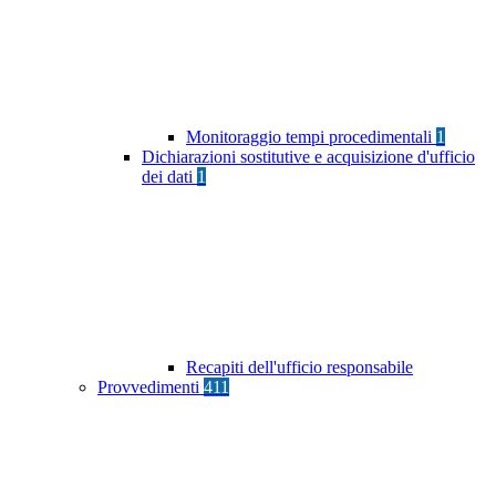
Monitoraggio tempi procedimentali
1
Dichiarazioni sostitutive e acquisizione d'ufficio
dei dati
1
Recapiti dell'ufficio responsabile
Provvedimenti
411