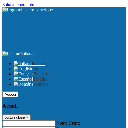
Salta al contenuto
Italiano
Italiano
English
Français
Español
Română
Accedi
Accedi
button close
×
Nome Utente