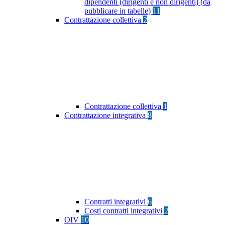
dipendenti (dirigenti e non dirigenti) (da
pubblicare in tabelle)
11
Contrattazione collettiva
2
Contrattazione collettiva
1
Contrattazione integrativa
8
Contratti integrativi
6
Costi contratti integrativi
2
OIV
10