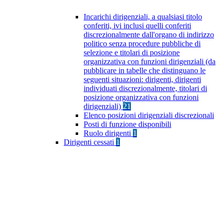
Incarichi dirigenziali, a qualsiasi titolo
conferiti, ivi inclusi quelli conferiti
discrezionalmente dall'organo di indirizzo
politico senza procedure pubbliche di
selezione e titolari di posizione
organizzativa con funzioni dirigenziali (da
pubblicare in tabelle che distinguano le
seguenti situazioni: dirigenti, dirigenti
individuati discrezionalmente, titolari di
posizione organizzativa con funzioni
dirigenziali)
21
Elenco posizioni dirigenziali discrezionali
Posti di funzione disponibili
Ruolo dirigenti
1
Dirigenti cessati
1