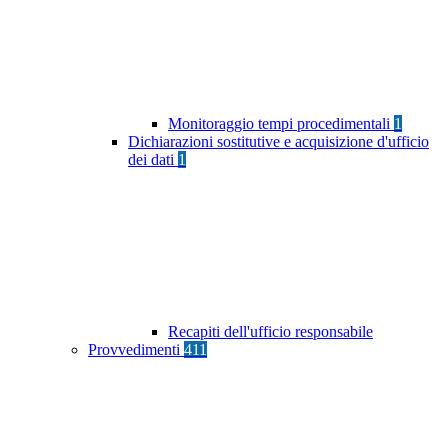
Monitoraggio tempi procedimentali
1
Dichiarazioni sostitutive e acquisizione d'ufficio
dei dati
1
Recapiti dell'ufficio responsabile
Provvedimenti
411