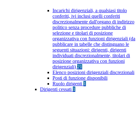
Incarichi dirigenziali, a qualsiasi titolo
conferiti, ivi inclusi quelli conferiti
discrezionalmente dall'organo di indirizzo
politico senza procedure pubbliche di
selezione e titolari di posizione
organizzativa con funzioni dirigenziali (da
pubblicare in tabelle che distinguano le
seguenti situazioni: dirigenti, dirigenti
individuati discrezionalmente, titolari di
posizione organizzativa con funzioni
dirigenziali)
21
Elenco posizioni dirigenziali discrezionali
Posti di funzione disponibili
Ruolo dirigenti
1
Dirigenti cessati
1