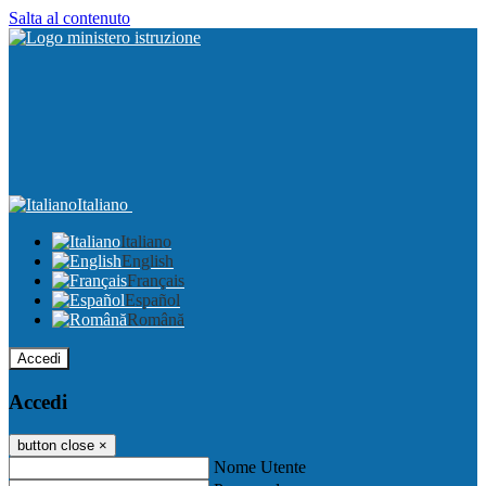
Salta al contenuto
Italiano
Italiano
English
Français
Español
Română
Accedi
Accedi
button close
×
Nome Utente