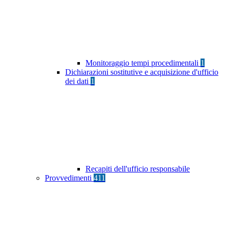
Monitoraggio tempi procedimentali
1
Dichiarazioni sostitutive e acquisizione d'ufficio
dei dati
1
Recapiti dell'ufficio responsabile
Provvedimenti
411