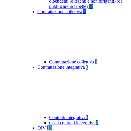
dipendenti (dirigenti e non dirigenti) (da
pubblicare in tabelle)
11
Contrattazione collettiva
2
Contrattazione collettiva
1
Contrattazione integrativa
8
Contratti integrativi
6
Costi contratti integrativi
2
OIV
10