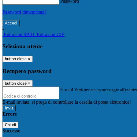
Password
Password dimenticata?
-
Entra con SPID
Entra con CIE
Seleziona utente
button close
×
Recupero password
button close
×
E-mail
Verrà inviato un messaggio all'indirizz
E-mail inviata, si prega di controllare la casella di posta elettronica!
Errore
Chiudi
Successo