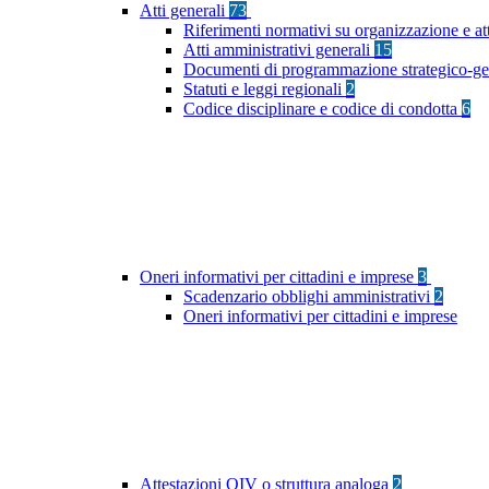
Atti generali
73
Riferimenti normativi su organizzazione e at
Atti amministrativi generali
15
Documenti di programmazione strategico-ge
Statuti e leggi regionali
2
Codice disciplinare e codice di condotta
6
Oneri informativi per cittadini e imprese
3
Scadenzario obblighi amministrativi
2
Oneri informativi per cittadini e imprese
Attestazioni OIV o struttura analoga
2