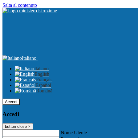
Salta al contenuto
Italiano
Italiano
English
Français
Español
Română
Accedi
Accedi
button close
×
Nome Utente