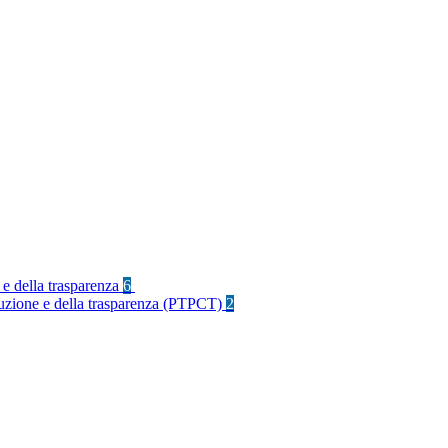
 e della trasparenza
6
rruzione e della trasparenza (PTPCT)
2