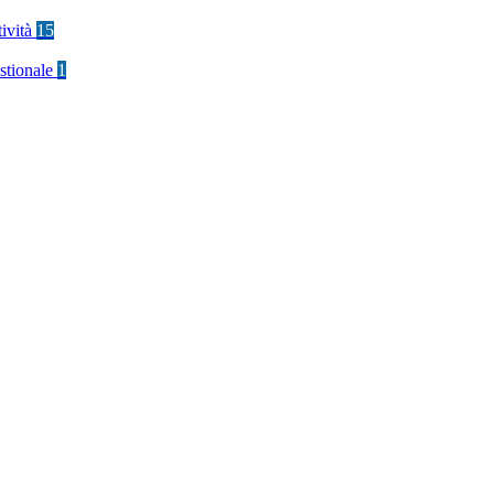
tività
15
stionale
1