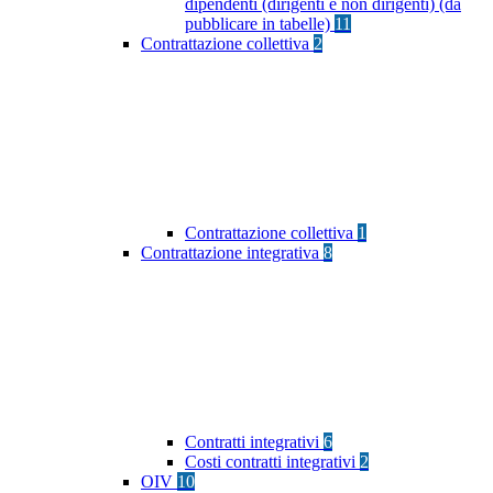
dipendenti (dirigenti e non dirigenti) (da
pubblicare in tabelle)
11
Contrattazione collettiva
2
Contrattazione collettiva
1
Contrattazione integrativa
8
Contratti integrativi
6
Costi contratti integrativi
2
OIV
10