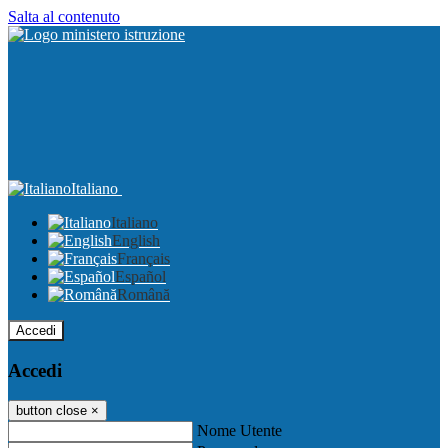
Salta al contenuto
Italiano
Italiano
English
Français
Español
Română
Accedi
Accedi
button close
×
Nome Utente