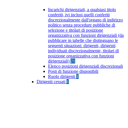
Incarichi dirigenziali, a qualsiasi titolo
conferiti, ivi inclusi quelli conferiti
discrezionalmente dall'organo di indirizzo
politico senza procedure pubbliche di
selezione e titolari di posizione
organizzativa con funzioni dirigenziali (da
pubblicare in tabelle che distinguano le
seguenti situazioni: dirigenti, dirigenti
individuati discrezionalmente, titolari di
posizione organizzativa con funzioni
dirigenziali)
21
Elenco posizioni dirigenziali discrezionali
Posti di funzione disponibili
Ruolo dirigenti
1
Dirigenti cessati
1