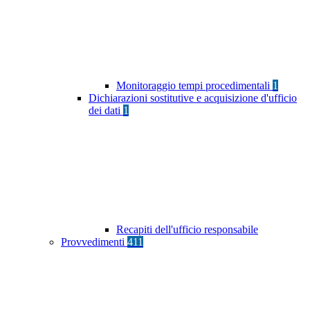
Monitoraggio tempi procedimentali
1
Dichiarazioni sostitutive e acquisizione d'ufficio
dei dati
1
Recapiti dell'ufficio responsabile
Provvedimenti
411