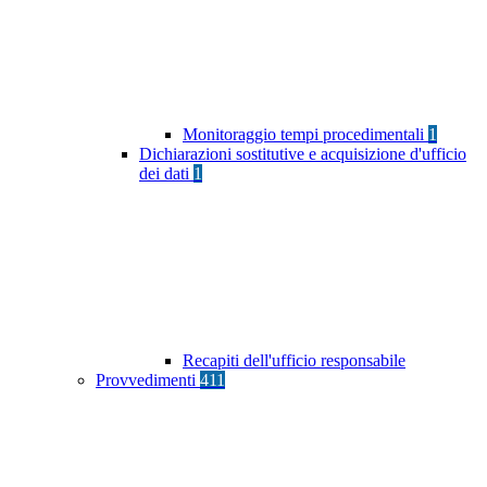
Monitoraggio tempi procedimentali
1
Dichiarazioni sostitutive e acquisizione d'ufficio
dei dati
1
Recapiti dell'ufficio responsabile
Provvedimenti
411