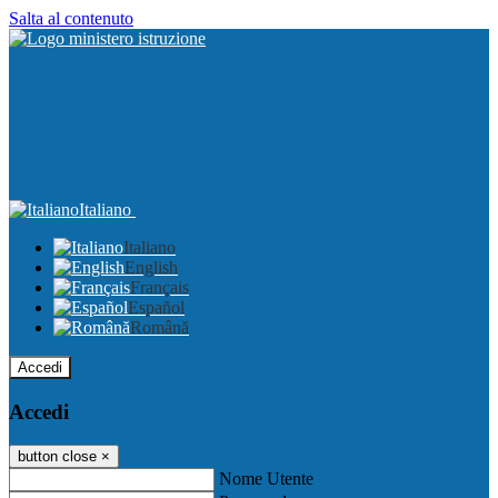
Salta al contenuto
Italiano
Italiano
English
Français
Español
Română
Accedi
Accedi
button close
×
Nome Utente