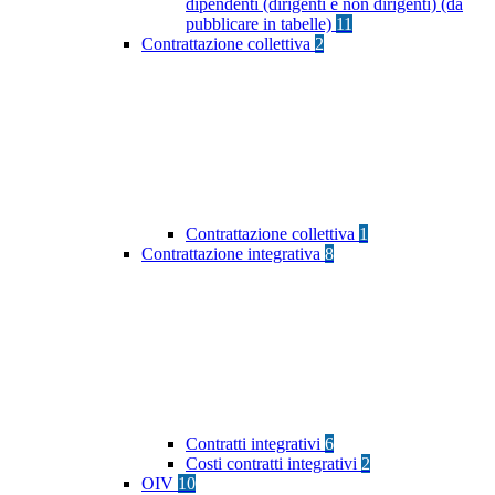
dipendenti (dirigenti e non dirigenti) (da
pubblicare in tabelle)
11
Contrattazione collettiva
2
Contrattazione collettiva
1
Contrattazione integrativa
8
Contratti integrativi
6
Costi contratti integrativi
2
OIV
10