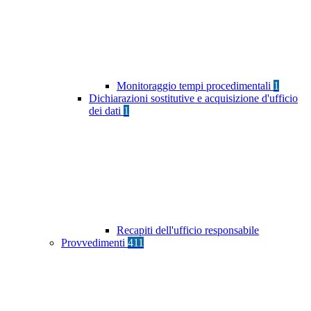
Monitoraggio tempi procedimentali
1
Dichiarazioni sostitutive e acquisizione d'ufficio
dei dati
1
Recapiti dell'ufficio responsabile
Provvedimenti
411