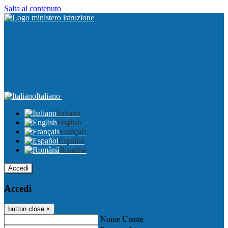
Salta al contenuto
Italiano
Italiano
English
Français
Español
Română
Accedi
Accedi
button close
×
Nome Utente