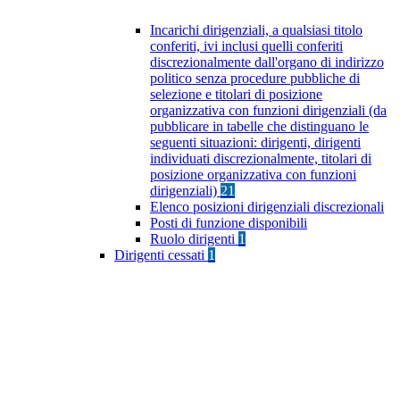
Incarichi dirigenziali, a qualsiasi titolo
conferiti, ivi inclusi quelli conferiti
discrezionalmente dall'organo di indirizzo
politico senza procedure pubbliche di
selezione e titolari di posizione
organizzativa con funzioni dirigenziali (da
pubblicare in tabelle che distinguano le
seguenti situazioni: dirigenti, dirigenti
individuati discrezionalmente, titolari di
posizione organizzativa con funzioni
dirigenziali)
21
Elenco posizioni dirigenziali discrezionali
Posti di funzione disponibili
Ruolo dirigenti
1
Dirigenti cessati
1